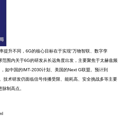
率提升不同，6G的核心目标在于实现“万物智联、数字孪
球范围内关于6G的研发从长远角度出发，主要聚焦于太赫兹频
的IMT-2030计划、美国的Next G联盟。预计到
式。技术研发仍面临信号传播受限、能耗高、安全挑战多等主要
进脉制高点。
ml